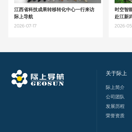
江西省科技成果转移转化中心一行来访
时空智
际上导航
赴江新
流，共
2026-07-17
2026-05
关于际上
际上简介
公司团队
发展历程
荣誉资质