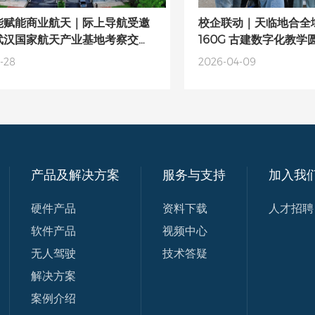
能赋能商业航天｜际上导航受邀
校企联动｜天临地合全域
武汉国家航天产业基地考察交
160G 古建数字化教学
拓高精度定位感知新场景
-28
2026-04-09
产品及解决方案
服务与支持
加入我
硬件产品
资料下载
人才招聘
软件产品
视频中心
无人驾驶
技术答疑
解决方案
案例介绍